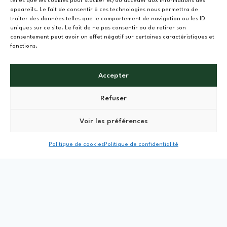
telles que les cookies pour stocker et/ou accéder aux informations des
Les catastrophes naturelles et l’urgence climatiques sont
appareils. Le fait de consentir à ces technologies nous permettra de
bien réelles, mais force est de constater que celles et ceux
traiter des données telles que le comportement de navigation ou les ID
uniques sur ce site. Le fait de ne pas consentir ou de retirer son
qui savent tirer leurs épingles du jeu en ont fait une
consentement peut avoir un effet négatif sur certaines caractéristiques et
véritable opportunité d’enrichissement.
fonctions.
Durant cet atelier, nous aborderons :
Accepter
Les métiers porteurs dans l’écologie,
Refuser
Les niches fiscales à notre disposition
Les stratégies d’investissement « propre » et durable :
Voir les préférences
où investir aujourd’hui, pour mieux préparer demain
Politique de cookies
Politique de confidentialité
Découvrez ses autres
ateliers