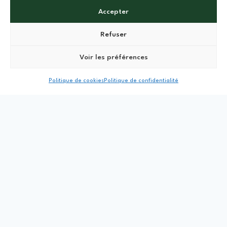
Accepter
Immobilier
Session 1 - Samedi 24
Refuser
Voir les préférences
Le monde de l’immobilier vous
Politique de cookies
Politique de confidentialité
intéresse ? Quelles sont les
branches qui vous parleront le
plus ?
Immobilier
Session 4 - Samedi 24
AUTRES LIENS UTILES
Hébergements / Restaurants