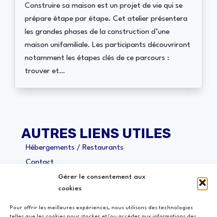
Construire sa maison est un projet de vie qui se
prépare étape par étape. Cet atelier présentera
les grandes phases de la construction d’une
maison unifamiliale. Les participants découvriront
notamment les étapes clés de ce parcours :
trouver et…
AUTRES LIENS UTILES
Hébergements / Restaurants
Contact
Politique de confidentialité
Gérer le consentement aux
cookies
Politique de cookies (UE)
Pour offrir les meilleures expériences, nous utilisons des technologies
telles que les cookies pour stocker et/ou accéder aux informations des