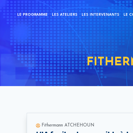
LE PROGRAMME
LES ATELIERS
LES INTERVENANTS
LE C
FITHE
Fithermann ATCHEHOUN