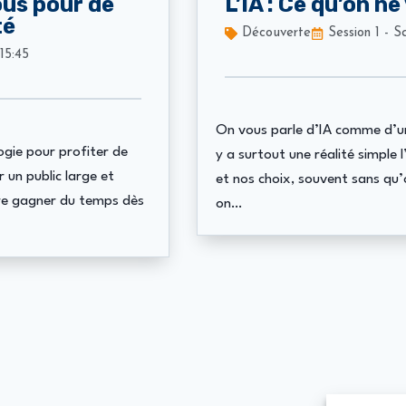
tous pour de
L’IA : Ce qu’on ne
té
Découverte
Session 1 - 
 15:45
On vous parle d’IA comme d’un 
ogie pour profiter de
y a surtout une réalité simple 
ur un public large et
et nos choix, souvent sans qu’
re gagner du temps dès
on…